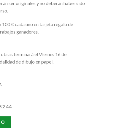
án ser originales y no deberán haber sido
urso.
n 100 € cada uno en tarjeta regalo de
trabajos ganadores.
s obras terminará el Viernes 16 de
alidad de dibujo en papel.
A
52 44
SO