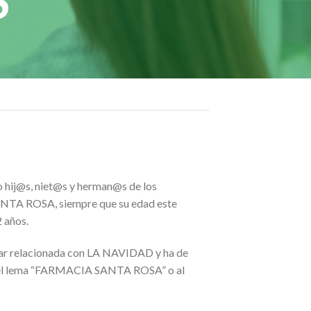
S
.
so hij@s, niet@s y herman@s de los
TA ROSA, siempre que su edad este
 años.
star relacionada con LA NAVIDAD y ha de
jo el lema “FARMACIA SANTA ROSA” o al