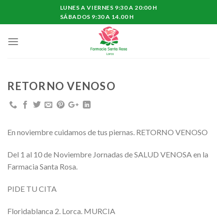
Skip
LUNES A VIERNES 9:30 A 20:00 H
to
SÁBADOS 9:30 A 14.00 H
content
RETORNO VENOSO
En noviembre cuidamos de tus piernas. RETORNO VENOSO
Del 1 al 10 de Noviembre Jornadas de SALUD VENOSA en la
Farmacia Santa Rosa.
PIDE TU CITA
Floridablanca 2. Lorca. MURCIA