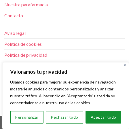
Nuestra parafarmacia
Contacto
Aviso legal
Política de cookies
Política de privacidad
LUNES A VIERNES 9:30 A 20:00 H
Valoramos tu privacidad
SÁBADOS 9:30 A 14.00 H
Usamos cookies para mejorar su experiencia de navegación,
Floridablanca 2. Lorca. MURCIA
mostrarle anuncios o contenidos personalizados y analizar
T.
868 96 56 25
nuestro tráfico. Al hacer clic en “Aceptar todo” usted da su
consentimiento a nuestro uso de las cookies.
Personalizar
Rechazar todo
Aceptar todo
Copyright 2026 © Desarrollado por
Sisfarma