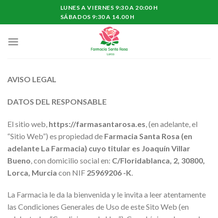
Skip
LUNES A VIERNES 9:30 A 20:00 H
to
SÁBADOS 9:30 A 14.00 H
content
AVISO LEGAL
DATOS DEL RESPONSABLE
El sitio web,
https://farmasantarosa.es
, (en adelante, el
“Sitio Web”) es propiedad de
Farmacia Santa Rosa (en
adelante La Farmacia) cuyo titular es Joaquín Villar
Bueno
, con domicilio social en:
C/Floridablanca, 2, 30800,
Lorca, Murcia
con NIF
25969206 -K
.
La Farmacia le da la bienvenida y le invita a leer atentamente
las Condiciones Generales de Uso de este Sito Web (en